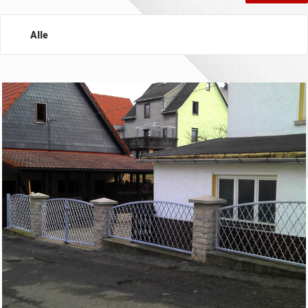
Alle
Tore & Zäune
Treppen & Geländer
Überdachung
Edelstahl
Balkon- & Terassenbau