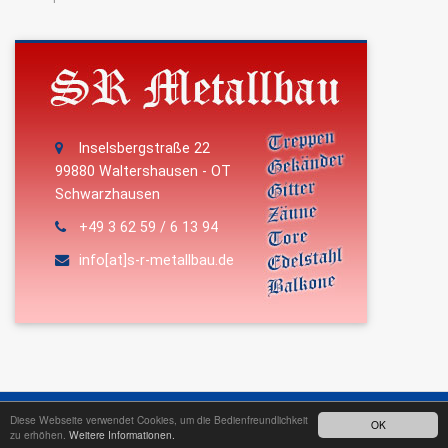
Inselsbergstraße 22
99880 Waltershausen - OT
Schwarzhausen
+49 3 62 59 / 6 13 94
info[at]s-r-metallbau.de
2026 SR Metallbau
Sven Reinhardt.
Diese Webseite verwendet Cookies, um die Bedienfreundlichkeit
OK
Impressum
/
Datenschutz
zu erhöhen.
Weitere Informationen.